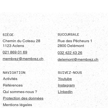
Travaux spéciaux en tunnel : Quand nos
départements du GC et de la VF unissent
leurs forces.
SUCCURSALE
SIÈGE
Chemin du Coteau 28
Rue des Pêcheurs 1
1123 Aclens
2800 Delémont
021 869 01 69
032 422 43 26
membrez@membrez.ch
delemont@membrez.ch
SUIVEZ-NOUS
NAVIGATION
Youtube
Activités
Instagram
Références
LinkedIn
Qui sommes-nous ?
Protection des données
Mentions légales