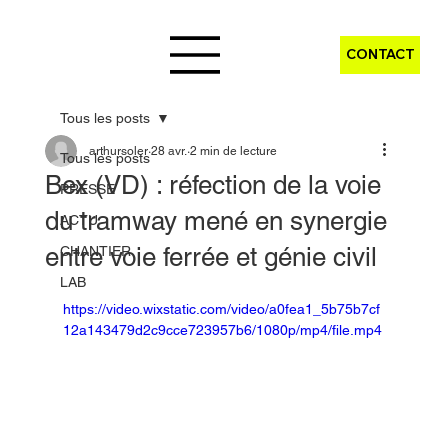
CONTACT
Tous les posts
arthursoler
28 avr.
2 min de lecture
Tous les posts
Bex (VD) : réfection de la voie
PRESSE
du tramway mené en synergie
ACTU
entre voie ferrée et génie civil
CHANTIER
LAB
https://video.wixstatic.com/video/a0fea1_5b75b7cf
12a143479d2c9cce723957b6/1080p/mp4/file.mp4