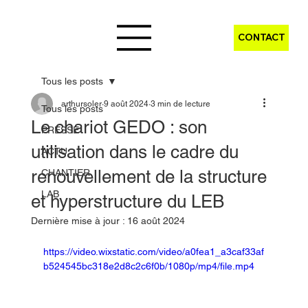
CONTACT
Tous les posts
arthursoler
9 août 2024
3 min de lecture
Tous les posts
Le chariot GEDO : son
PRESSE
utilisation dans le cadre du
ACTU
renouvellement de la structure
CHANTIER
LAB
et hyperstructure du LEB
Dernière mise à jour :
16 août 2024
https://video.wixstatic.com/video/a0fea1_a3caf33af
b524545bc318e2d8c2c6f0b/1080p/mp4/file.mp4