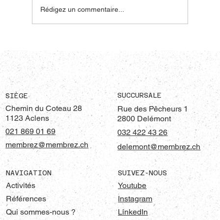
Rédigez un commentaire...
Modernisation du réseau ferroviaire des
CFF : chantier de Renens-Denges
SUCCURSALE
SIÈGE
Chemin du Coteau 28
Rue des Pêcheurs 1
1123 Aclens
2800 Delémont
021 869 01 69
032 422 43 26
membrez@membrez.ch
delemont@membrez.ch
SUIVEZ-NOUS
NAVIGATION
Youtube
Activités
Instagram
Références
LinkedIn
Qui sommes-nous ?