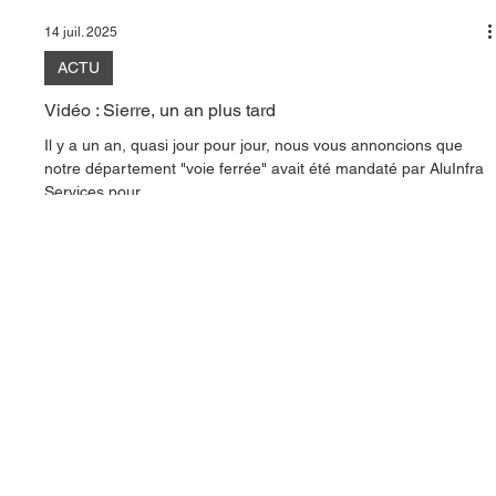
14 juil. 2025
ACTU
Vidéo : Sierre, un an plus tard
Il y a un an, quasi jour pour jour, nous vous annoncions que
notre département "voie ferrée" avait été mandaté par AluInfra
Services pour...
SUCCURSALE
SIÈGE
Chemin du Coteau 28
Rue des Pêcheurs 1